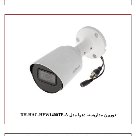
دوربین مداربسته دهوا مدل DH-HAC-HFW1400TP-A