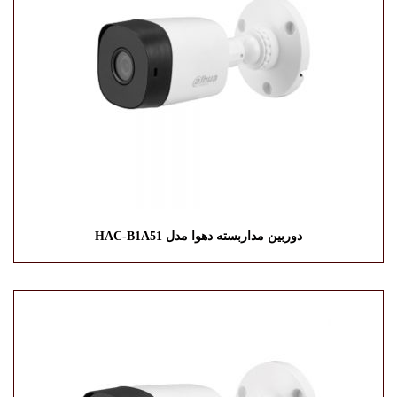
دوربین مداربسته دهوا مدل HAC-B1A51