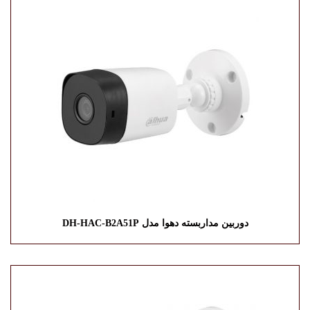
دوربین مداربسته دهوا مدل DH-HAC-B2A51P