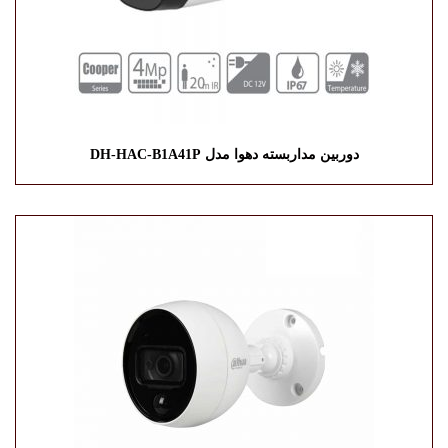
دوربین مداربسته دهوا مدل DH-HAC-B1A41P