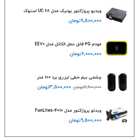
ویدیو پروژکتور یونیک مدل UC 68 استوک
9,500,000
تومان
مودم 4G قابل حمل الکاتل مدل EE70
6,000,000
تومان
چشمی بیم خطی لیزری برد 100 متر
3,500,000
تومان
3,900,000
تومان
ویدئو پروژکتور مدل FunLites-4010
9,500,000
تومان