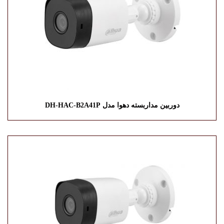
دوربین مداربسته دهوا مدل DH-HAC-B2A41P