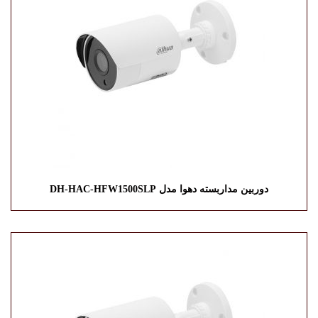
دوربین مداربسته دهوا مدل DH-HAC-HFW1500SLP