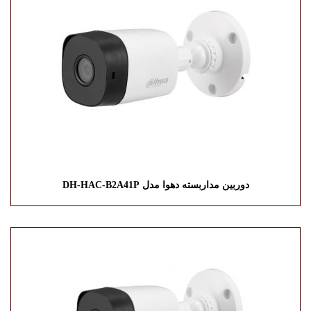
دوربین مداربسته دهوا مدل DH-HAC-B2A41P