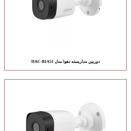
دوربین مداربسته دهوا مدل HAC-B1A51