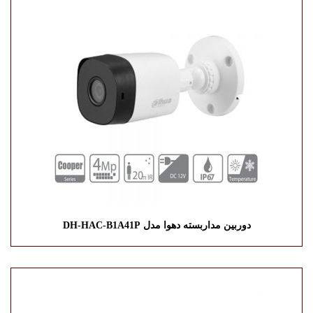
دوربین مداربسته دهوا مدل DH-HAC-B1A41P