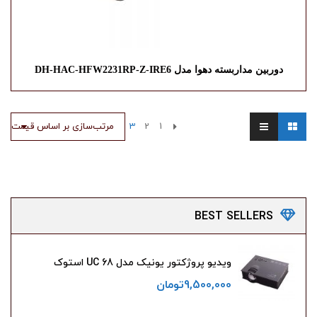
دوربین مداربسته دهوا مدل DH-HAC-HFW2231RP-Z-IRE6
1
2
3
مرتب‌سازی بر اساس قیمت
BEST
SELLERS
ویدیو پروژکتور یونیک مدل UC 68 استوک
9,500,000
تومان