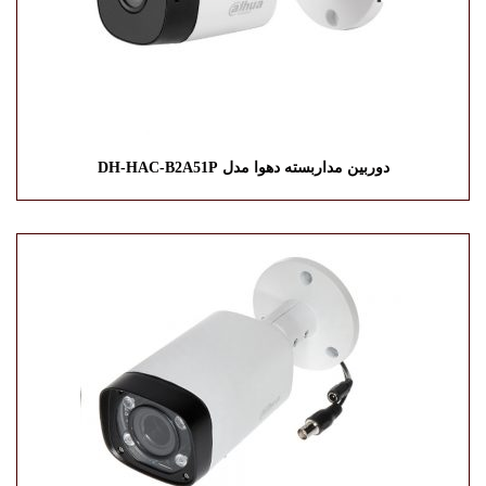
دوربین مداربسته دهوا مدل DH-HAC-B2A51P