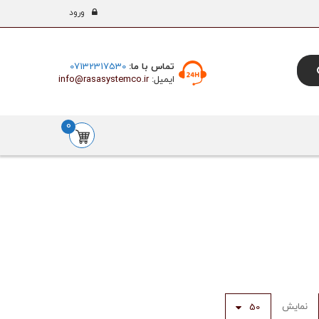
ورود
تماس با ما:
07132317530
ایمیل:
info@rasasystemco.ir
0
نمایش
50