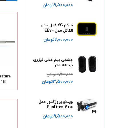
9,500,000
تومان
مودم 4G قابل حمل
الکاتل مدل EE70
6,000,000
تومان
چشمی بیم خطی لیزری
برد 100 متر
3,900,000
تومان
ature
3,500,000
تومان
644H
ویدئو پروژکتور مدل
FunLites-4010
9,500,000
تومان