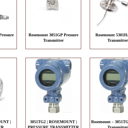
ressure
Rosemount 3051GP Pressure
Rosemount 5301HA
Transmitter
Transmitter
UNT |
3051TG2 | ROSEMOUNT |
Rosemount – 3051TG
ER
PRESSURE TRANSMITTER
Transmitter