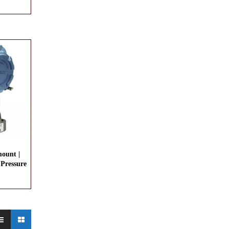
ount |
 Pressure