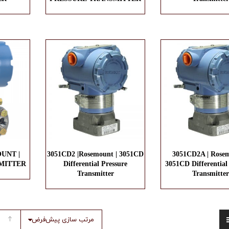
UNT |
3051CD2 |Rosemount | 3051CD
3051CD2A | Rosem
MITTER
Differential Pressure
3051CD Differential
Transmitter
Transmitter
مرتب سازی پیش‌فرض