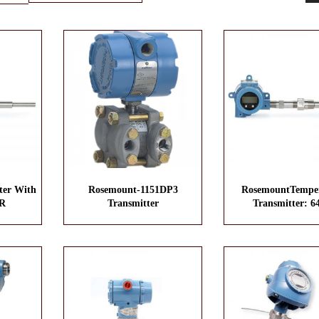
ter With
Rosemount-1151DP3
RosemountTemper
4R
Transmitter
Transmitter: 