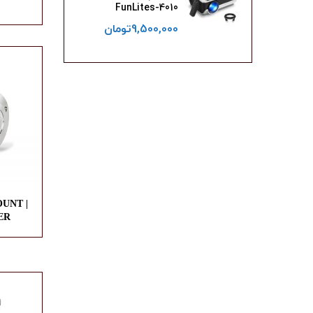
FunLites-4010
9,500,000
تومان
OUNT |
ER