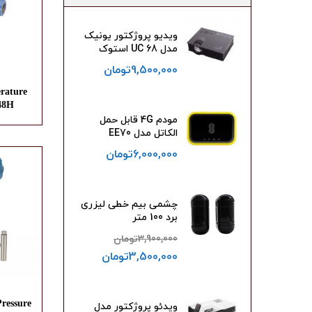
ویدیو پروژکتور یونیک
مدل UC 68 استوک
9,500,000
تومان
rature
248H
مودم 4G قابل حمل
الکاتل مدل EE70
6,000,000
تومان
چشمی بیم خطی لیزری
برد 100 متر
3,900,000
تومان
3,500,000
تومان
ressure
ویدئو پروژکتور مدل