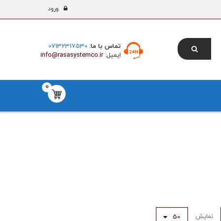
ورود
تماس با ما:
07132317530
ایمیل:
info@rasasystemco.ir
0
نمایش
50