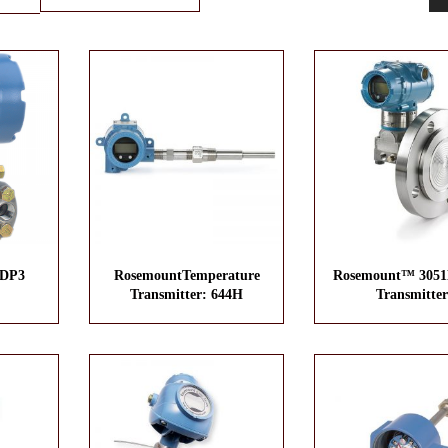
1DP3
RosemountTemperature
Rosemount™ 3051L
Transmitter: 644H
Transmitter