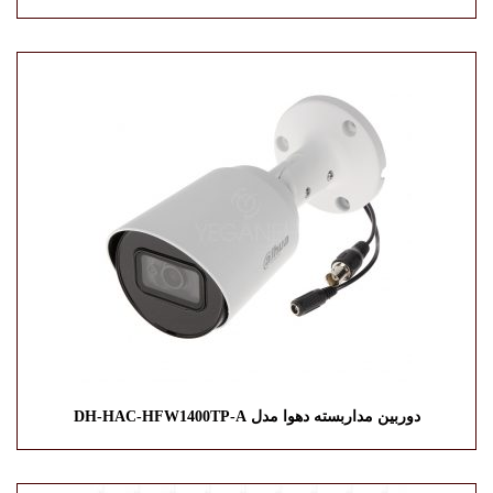
دوربین مداربسته دهوا مدل DH-HAC-HFW1400TP-A