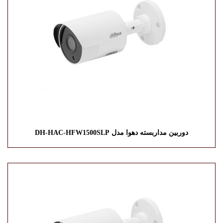
دوربین مداربسته دهوا مدل DH-HAC-HFW1500SLP