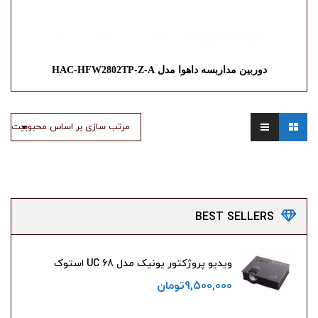
دوربین مداربسه داهوا مدل HAC-HFW2802TP-Z-A
مرتب سازی بر اساس محبوبیت
BEST
SELLERS
ویدیو پروژکتور یونیک مدل UC 68 استوک
9,500,000
تومان