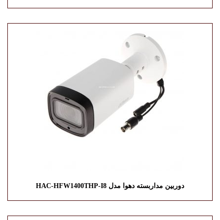
دوربین مداربسته دهوا مدل HAC-HFW1400THP-I8