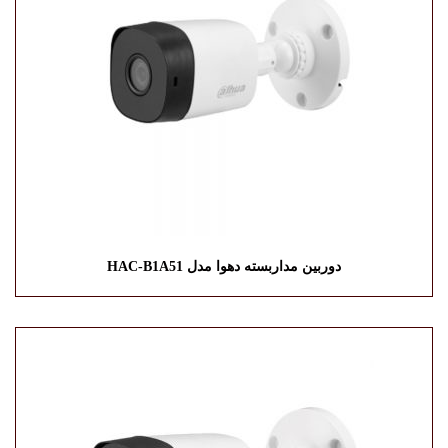
دوربین مداربسته دهوا مدل HAC-B1A51