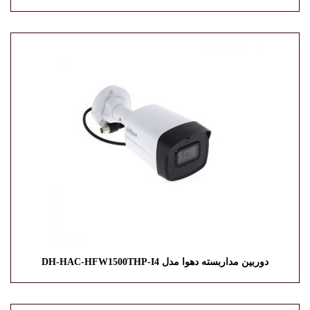
دوربین مداربسته دهوا مدل DH-HAC-HFW1500THP-I4