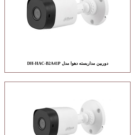
دوربین مداربسته دهوا مدل DH-HAC-B2A41P