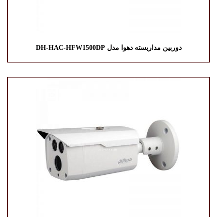
دوربین مداربسته دهوا مدل DH-HAC-HFW1500DP