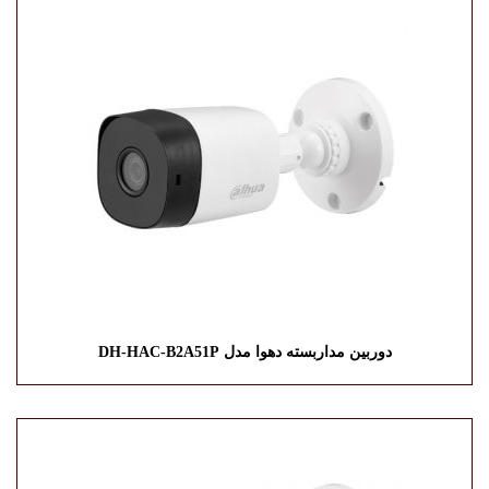
دوربین مداربسته دهوا مدل DH-HAC-B2A51P