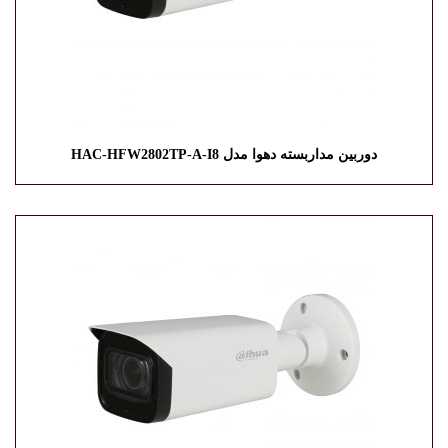
دوربین مداربسته دهوا مدل HAC-HFW2802TP-A-I8