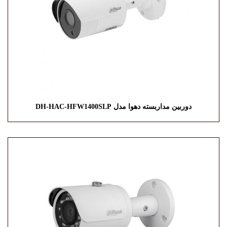
دوربین مداربسته دهوا مدل DH-HAC-HFW1400SLP