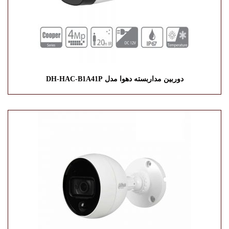
دوربین مداربسته دهوا مدل DH-HAC-B1A41P