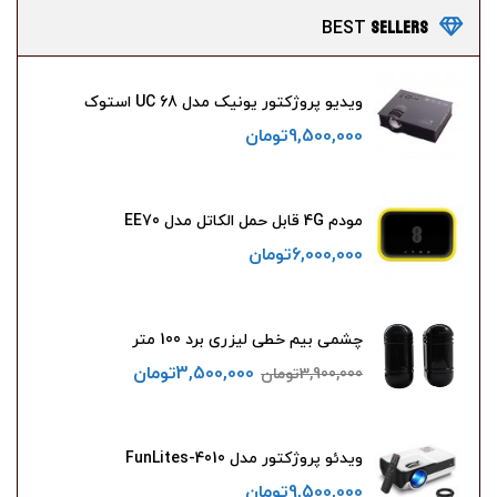
SELLERS
BEST
ویدیو پروژکتور یونیک مدل UC 68 استوک
9,500,000
تومان
مودم 4G قابل حمل الکاتل مدل EE70
6,000,000
تومان
چشمی بیم خطی لیزری برد 100 متر
3,500,000
تومان
3,900,000
تومان
ویدئو پروژکتور مدل FunLites-4010
9,500,000
تومان