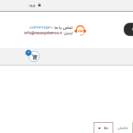
ورود
تماس با ما:
07132317530
ایمیل:
info@rasasystemco.ir
0
نمایش
50