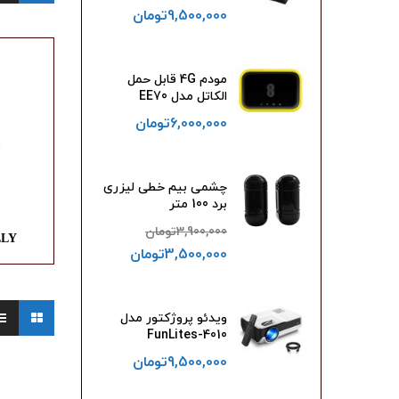
9,500,000
تومان
مودم 4G قابل حمل
الکاتل مدل EE70
6,000,000
تومان
چشمی بیم خطی لیزری
برد 100 متر
3,900,000
تومان
LLY
3,500,000
تومان
ویدئو پروژکتور مدل
FunLites-4010
9,500,000
تومان