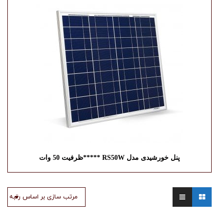
پنل خورشیدی مدل RS50W *****ظرفیت 50 وات
مرتب سازی بر اساس رتبه