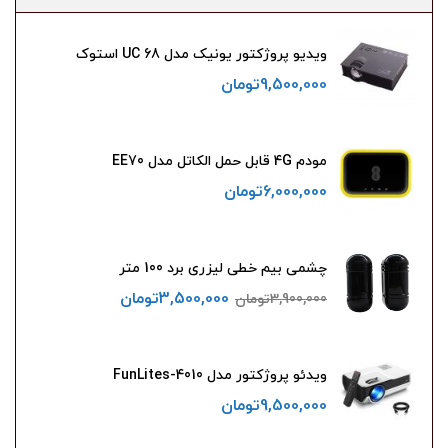
ویدیو پروژکتور یونیک مدل UC 68 استوک
9,500,000
تومان
مودم 4G قابل حمل الکاتل مدل EE70
6,000,000
تومان
چشمی بیم خطی لیزری برد 100 متر
3,500,000
تومان
3,900,000
تومان
ویدئو پروژکتور مدل FunLites-4010
9,500,000
تومان