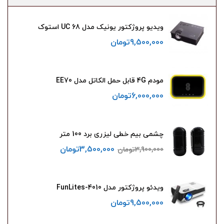
ویدیو پروژکتور یونیک مدل UC 68 استوک
9,500,000
تومان
مودم 4G قابل حمل الکاتل مدل EE70
6,000,000
تومان
چشمی بیم خطی لیزری برد 100 متر
3,500,000
تومان
3,900,000
تومان
ویدئو پروژکتور مدل FunLites-4010
9,500,000
تومان